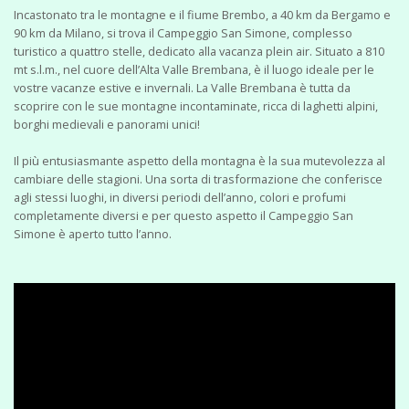
Incastonato tra le montagne e il fiume Brembo, a 40 km da Bergamo e
90 km da Milano, si trova il Campeggio San Simone, complesso
turistico a quattro stelle, dedicato alla vacanza plein air. Situato a 810
mt s.l.m., nel cuore dell’Alta Valle Brembana, è il luogo ideale per le
vostre vacanze estive e invernali. La Valle Brembana è tutta da
scoprire con le sue montagne incontaminate, ricca di laghetti alpini,
borghi medievali e panorami unici!
Il più entusiasmante aspetto della montagna è la sua mutevolezza al
cambiare delle stagioni. Una sorta di trasformazione che conferisce
agli stessi luoghi, in diversi periodi dell’anno, colori e profumi
completamente diversi e per questo aspetto il Campeggio San
Simone è aperto tutto l’anno.